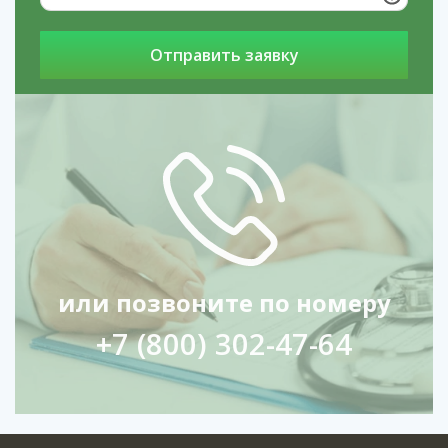
Наши филиалы в регионах: услуги
Лечение
алкоголизма у подростков в Волоколамске
услуги
Снятие похмелья в Красноярске
услуги
Кодирование по методу Довженко в
Грозном
или позвоните по номеру
+7 (800) 302-47-64