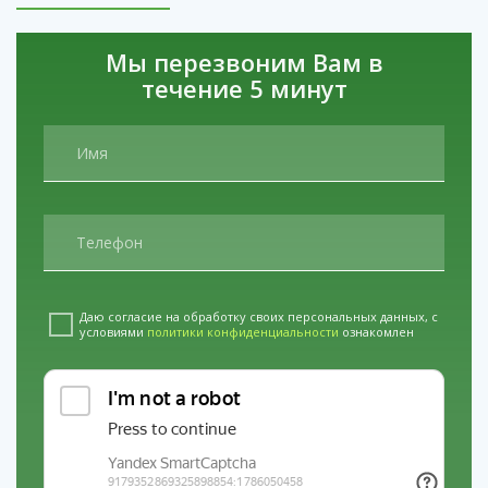
Что после раскодирования?
После снятия кодировки важно продолжить лечение.
Мы перезвоним Вам в
Врач может предложить:
течение 5 минут
Новое кодирование (гипноз, медикаменты, лазер).
Курс психотерапии для устранения причин
зависимости.
Реабилитацию для восстановления физического и
эмоционального здоровья.
Вывод
Раскодирование – это не просто снятие ограничений, а
Даю согласие на обработку своих персональных данных, с
условиями
политики конфиденциальности
ознакомлен
важный этап на пути к выздоровлению. Если вы
столкнулись с проблемами после кодировки, не
откладывайте обращение к специалистам. Грамотный
подход поможет вам вернуть контроль над жизнью и
начать новый этап лечения.