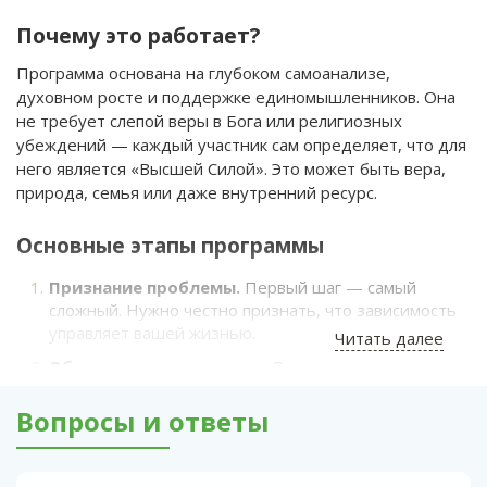
Почему это работает?
Программа основана на глубоком самоанализе,
духовном росте и поддержке единомышленников. Она
не требует слепой веры в Бога или религиозных
убеждений — каждый участник сам определяет, что для
него является «Высшей Силой». Это может быть вера,
природа, семья или даже внутренний ресурс.
Основные этапы программы
Признание проблемы.
Первый шаг — самый
сложный. Нужно честно признать, что зависимость
управляет вашей жизнью.
Читать далее
Обращение за помощью.
Осознание, что
самостоятельно справиться невозможно, и
готовность принять поддержку.
Вопросы и ответы
Самоанализ.
Глубокая работа над собой,
выявление причин зависимости и ошибок прошлого.