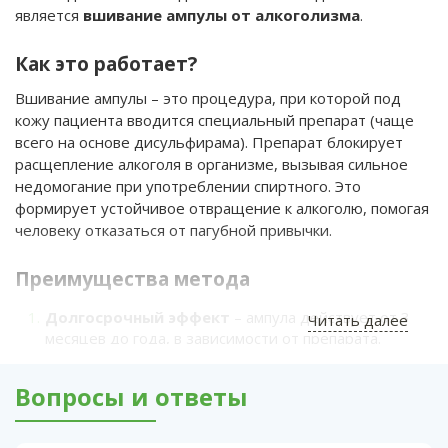
является
вшивание ампулы от алкоголизма
.
Как это работает?
Вшивание ампулы – это процедура, при которой под
кожу пациента вводится специальный препарат (чаще
всего на основе дисульфирама). Препарат блокирует
расщепление алкоголя в организме, вызывая сильное
недомогание при употреблении спиртного. Это
формирует устойчивое отвращение к алкоголю, помогая
человеку отказаться от пагубной привычки.
Преимущества метода
Долгосрочный эффект
– ампула действует от 3
Читать далее
месяцев до года, в зависимости от препарата.
Минимум усилий со стороны пациента
– не
Вопросы и ответы
нужно ежедневно принимать таблетки или
посещать врача.
Анонимность
– процедура проводится