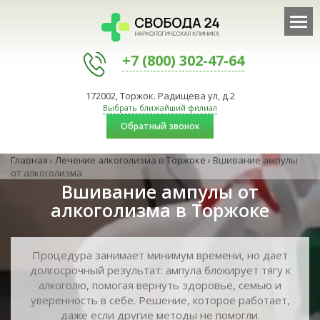
+7 (800) 302-47-64
172002, Торжок. Радищева ул, д.2
Выбрать ближайший филиал
Обратный звонок
Главная
›
Лечение алкоголизма в Торжоке
›
Вшивание ампулы
от алкоголизма
Вшивание ампулы от
алкоголизма в Торжоке
Процедура занимает минимум времени, но дает
долгосрочный результат: ампула блокирует тягу к
алкоголю, помогая вернуть здоровье, семью и
уверенность в себе. Решение, которое работает,
даже если другие методы не помогли.