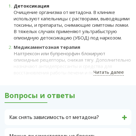
Детоксикация
Очищение организма от метадона. В клинике
используют капельницы с растворами, выводящими
токсины, и препараты, снимающие симптомы ломки.
В тяжелых случаях применяют ультрабыструю
опиоидную детоксикацию (УБОД) под наркозом.
Медикаментозная терапия
Налтрексон или бупренорфин блокируют
опиоидные рецепторы, снижая тягу. Дополнительно
назначают антидепрессанты и средства для
Читать далее
восстановления работы печени и почек.
Психотерапия
Когнитивно-поведенческая терапия (КПТ) выявляет
Вопросы и ответы
триггеры зависимости и учит справляться с ними.
Групповая терапия и программы, такие как «12
шагов», дают поддержку.
Как снять зависимость от метадона?
Реабилитация
Включает восстановление социальных навыков,
Абстинентный синдром от метадона - это
поиск работы и участие в группах взаимопомощи,
процесс очищения организма, но не мышления
Можно ли самостоятельно бросить
таких как «Анонимные Наркоманы».