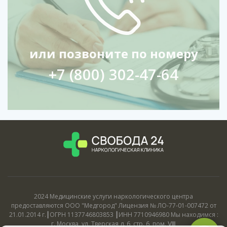
или позвоните по номеру
+7 (800) 302-47-64
2024 Медицинские услуги наркологического центра
предоставляются ООО "Медгород" Лицензия № ЛО-77-01-007472 от
21.01.2014 г.┃ОГРН 1137746803853 ┃ИНН 7710946980 Мы находимся :
г. Москва, ул. Тверская д. 6, стр. 6, пом. Ⅷ