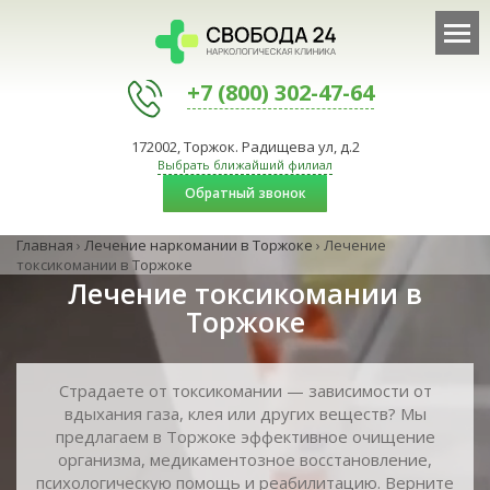
+7 (800) 302-47-64
172002, Торжок. Радищева ул, д.2
Выбрать ближайший филиал
Обратный звонок
Главная
›
Лечение наркомании в Торжоке
›
Лечение
токсикомании в Торжоке
Лечение токсикомании в
Торжоке
Страдаете от токсикомании — зависимости от
вдыхания газа, клея или других веществ? Мы
предлагаем в Торжоке эффективное очищение
организма, медикаментозное восстановление,
психологическую помощь и реабилитацию. Верните