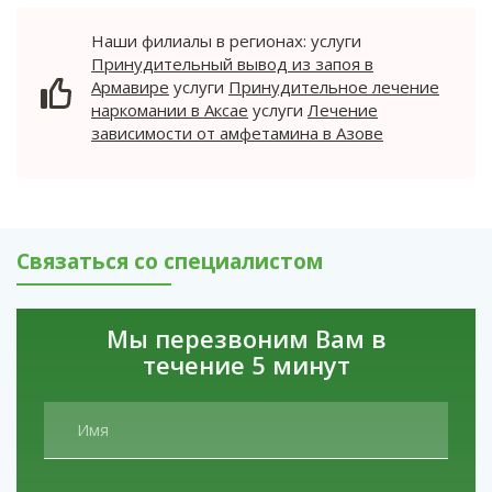
Армавире
услуги
Принудительное лечение
обусловлена употреблением веществ, не
наркомании в Аксае
услуги
Лечение
классифицированных Министерством
Наши филиалы в регионах: услуги
зависимости от амфетамина в Азове
здравоохранения как наркотики, и не
Принудительный вывод из запоя в
подпадает под правовые и уголовные
Армавире
услуги
Принудительное лечение
нормативы, которые актуальны для
наркомании в Аксае
услуги
Лечение
наркоманов.
зависимости от амфетамина в Азове
Связаться со специалистом
Мы перезвоним Вам в
течение 5 минут